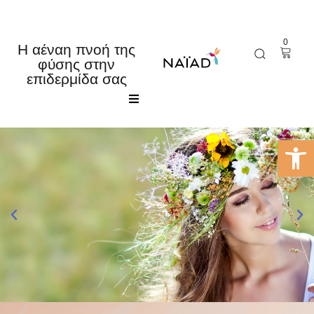
0
Η αέναη πνοή της
φύσης στην
επιδερμίδα σας
Αρχική
Ανοίξτε 
Κατάστημα
Εταιρία
Τα νέα μας
Επικοινωνία