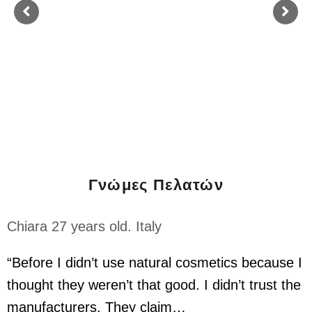
Γάλα γαϊδούρας
Γνώμες Πελατών
Chiara 27 years old. Italy
“Before I didn’t use natural cosmetics because I
thought they weren’t that good. I didn’t trust the
manufacturers. They claim…