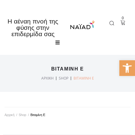
0
Η αέναη πνοή της
φύσης στην
επιδερμίδα σας
Αρχική
Ανοίξτε 
ΒΙΤΑΜΊΝΗ Ε
Κατάστημα
|
|
ΑΡΧΙΚΉ
SHOP
ΒΙΤΑΜΊΝΗ Ε
Εταιρία
Τα νέα μας
Αρχική
/
Shop
/
Βιταμίνη Ε
Επικοινωνία