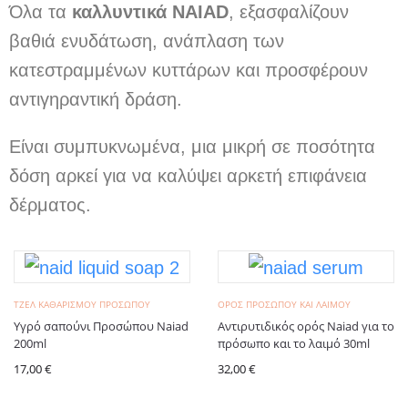
Όλα τα
καλλυντικά NAIAD
, εξασφαλίζουν
βαθιά ενυδάτωση, ανάπλαση των
κατεστραμμένων κυττάρων και προσφέρουν
αντιγηραντική δράση.
Είναι συμπυκνωμένα, μια μικρή σε ποσότητα
δόση αρκεί για να καλύψει αρκετή επιφάνεια
δέρματος.
ΤΖΈΛ KΑΘΑΡΙΣΜΟΎ ΠΡΟΣΏΠΟΥ
ΟΡΌΣ ΠΡΟΣΏΠΟΥ ΚΑΙ ΛΑΙΜΟΎ
Υγρό σαπούνι Προσώπου Naiad
Αντιρυτιδικός ορός Naiad για το
200ml
πρόσωπο και το λαιμό 30ml
17,00
€
32,00
€