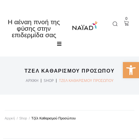
0
Η αέναη πνοή της
φύσης στην
επιδερμίδα σας
Αρχική
Ανοίξτε 
ΤΖΈΛ KΑΘΑΡΙΣΜΟΎ ΠΡΟΣΏΠΟΥ
Κατάστημα
|
|
ΑΡΧΙΚΉ
SHOP
ΤΖΈΛ KΑΘΑΡΙΣΜΟΎ ΠΡΟΣΏΠΟΥ
Εταιρία
Τα νέα μας
Αρχική
/
Shop
/
Τζέλ Kαθαρισμού Προσώπου
Επικοινωνία