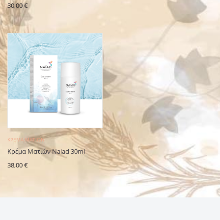
30,00
€
ΚΡΈΜΑ ΜΑΤΙΏΝ
Κρέμα Ματιών Naiad 30ml
38,00
€