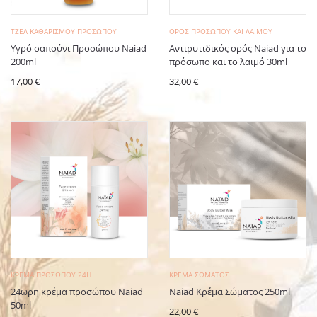
ΤΖΈΛ KΑΘΑΡΙΣΜΟΎ ΠΡΟΣΏΠΟΥ
ΟΡΌΣ ΠΡΟΣΏΠΟΥ ΚΑΙ ΛΑΙΜΟΎ
Υγρό σαπούνι Προσώπου Naiad
Αντιρυτιδικός ορός Naiad για το
200ml
πρόσωπο και το λαιμό 30ml
17,00
€
32,00
€
ΚΡΈΜΑ ΠΡΟΣΏΠΟΥ 24H
ΚΡΈΜΑ ΣΏΜΑΤΟΣ
24ωρη κρέμα προσώπου Naiad
Naiad Κρέμα Σώματος 250ml
50ml
22,00
€