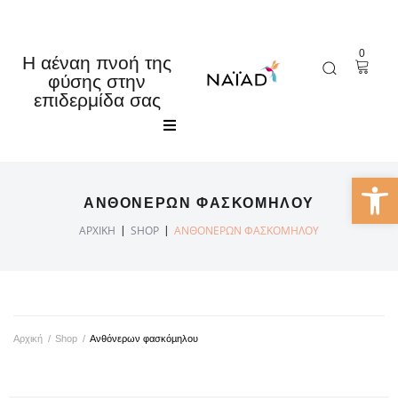
0
Η αέναη πνοή της
φύσης στην
επιδερμίδα σας
Αρχική
Ανοίξτε 
ΑΝΘΌΝΕΡΩΝ ΦΑΣΚΌΜΗΛΟΥ
Κατάστημα
|
|
ΑΡΧΙΚΉ
SHOP
ΑΝΘΌΝΕΡΩΝ ΦΑΣΚΌΜΗΛΟΥ
Εταιρία
Τα νέα μας
Αρχική
/
Shop
/
Ανθόνερων φασκόµηλου
Επικοινωνία