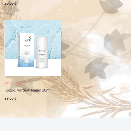
30,00
€
ΚΡΈΜΑ ΜΑΤΙΏΝ
Κρέμα Ματιών Naiad 30ml
38,00
€