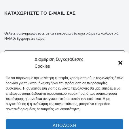
ΚΑΤΑΧΩΡΉΣΤΕ ΤΟ E-MAIL ΣΑΣ
Θέλετε να ενημερώνεστε με τα τελευταία νέα σχετικά με τα καλλυντικά
NAIAD; Εγγραφείτε τώρα!
Διαχείριση Συγκατάθεσης
Cookies
Για να παρέχουμε την καλύτερη εμπειρία, χρησιμοποιούμε τεχνολογίες όπως
cookies για την αποθήκευση ή/και την πρόσβαση σε πληροφορίες
συσκευών. Η συγκατάθεση για τις εν λόγω τεχνολογίες θα μας επιτρέψει να
επεξεργαστούμε δεδομένα προσωπικού χαρακτήρα, όπως συμπεριφορά
περιήγησης ή μοναδικά αναγνωριστικά σε αυτόν τον ιστότοπο. Η μη
συγκατάθεση ή η ανάκληση της συγκατάθεσης, μπορεί να επηρεάσει
αρνητικά ορισμένες λειτουργίες και δυνατότητες.
Δήλωση Απορρήτου
Όροι και Προϋποθέσεις
Οροι Χρήσης
Πολιτική Cookies
Τρόποι πληρωμής
Τρόπος Αποστολής
Sitemaps
ΑΠΟΔΟΧΉ