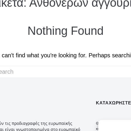
ικέτα:
Ανθόνερων αγγουρ
Nothing Found
can’t find what you’re looking for. Perhaps search
ΚΑΤΑΧΩΡΉΣΤΕ 
ύν τις προδιαγραφές της ευρωπαϊκής
Θέλετε να ενημερώνεσ
καλλυντικά NAIAD; Ε
αι είναι γνωστοποιημένα στο ευρωπαϊκό