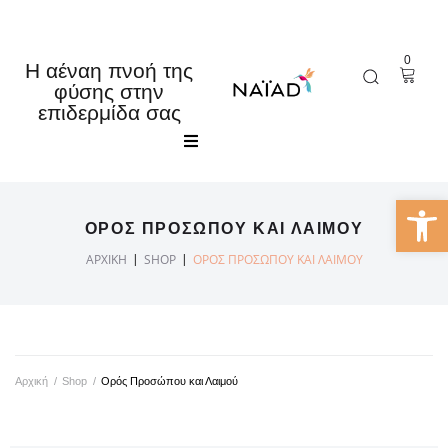
0
Η αέναη πνοή της
φύσης στην
επιδερμίδα σας
Αρχική
Ανοίξτε 
ΟΡΌΣ ΠΡΟΣΏΠΟΥ ΚΑΙ ΛΑΙΜΟΎ
Κατάστημα
|
|
ΑΡΧΙΚΉ
SHOP
ΟΡΌΣ ΠΡΟΣΏΠΟΥ ΚΑΙ ΛΑΙΜΟΎ
Εταιρία
Τα νέα μας
Αρχική
/
Shop
/
Ορός Προσώπου και Λαιμού
Επικοινωνία