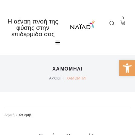
0
Η αέναη πνοή της
φύσης στην
επιδερμίδα σας
Αρχική
Ανοίξτε 
ΧΑΜΟΜΉΛΙ
Κατάστημα
|
ΑΡΧΙΚΉ
ΧΑΜΟΜΉΛΙ
Εταιρία
Τα νέα μας
Αρχική
/
Χαμομήλι
Επικοινωνία