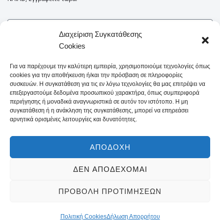
Διαχείριση Συγκατάθεσης
Cookies
Για να παρέχουμε την καλύτερη εμπειρία, χρησιμοποιούμε τεχνολογίες όπως
cookies για την αποθήκευση ή/και την πρόσβαση σε πληροφορίες
συσκευών. Η συγκατάθεση για τις εν λόγω τεχνολογίες θα μας επιτρέψει να
επεξεργαστούμε δεδομένα προσωπικού χαρακτήρα, όπως συμπεριφορά
περιήγησης ή μοναδικά αναγνωριστικά σε αυτόν τον ιστότοπο. Η μη
συγκατάθεση ή η ανάκληση της συγκατάθεσης, μπορεί να επηρεάσει
αρνητικά ορισμένες λειτουργίες και δυνατότητες.
Δήλωση Απορρήτου
Όροι και Προϋποθέσεις
Οροι Χρήσης
Πολιτική Cookies
Τρόποι πληρωμής
Τρόπος Αποστολής
Sitemaps
ΑΠΟΔΟΧΉ
NAIAD © . All rights reserved.
ΔΕΝ ΑΠΟΔΈΧΟΜΑΙ
Design & development :
Open web & more
ΠΡΟΒΟΛΉ ΠΡΟΤΙΜΉΣΕΩΝ
Πολιτική Cookies
Δήλωση Απορρήτου